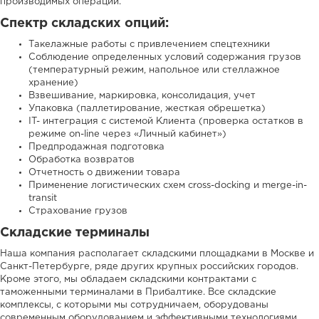
производимых операций.
Спектр складских опций:
Такелажные работы с привлечением спецтехники
Соблюдение определенных условий содержания грузов
(температурный режим, напольное или стеллажное
хранение)
Взвешивание, маркировка, консолидация, учет
Упаковка (паллетирование, жесткая обрешетка)
IT- интеграция с системой Клиента (проверка остатков в
режиме on-line через «Личный кабинет»)
Предпродажная подготовка
Обработка возвратов
Отчетность о движении товара
Применение логистических схем cross-docking и merge-in-
transit
Страхование грузов
Складские терминалы
Наша компания располагает складскими площадками в Москве и
Санкт-Петербурге, ряде других крупных российских городов.
Кроме этого, мы обладаем складскими контрактами с
таможенными терминалами в Прибалтике. Все складские
комплексы, с которыми мы сотрудничаем, оборудованы
современным оборудованием и эффективными технологиями