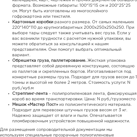
календарей, карт, чертежей и прочих документов большого
формата. Возможные габариты: 100*15*15 см и 200*25*25
см. Могут быть изготовлены из многослойного
гофрокартона или текстиля.
Картонные коробки
разного размера. От самых маленьких
220*140*110 до крупногабаритных 2000x250x250x250. При
выборе тары следует также учитывать вес груза. Если у
вас возникли трудности с расчетом нужной упаковки, вы
можете обратиться за консультацией к нашим
представителям. Они помогут выбрать оптимальный
вариант.
Обрешетка груза, паллетирование.
Жесткая упаковка
представляет собой деревянную конструкцию, состоящую
из паллетов и скрепленных бортов. Изготавливается под
конкретные размеры груза. Подходит для грузов весом до 1
тонны и высотой не более 2 метров. Стоимость услуги: N
руб./куб.м
Стреппинг-лента
– полипропиленовая лента, фиксирующая
короб во время транспортировки. Цена: N руб./грузоместо
Мешок «Мастер Пост»
из полисинтетического материала.
Подходит для перевозки штучных грузов весом от 3 кг.
Надежно защищает от влаги и пыли. Опечатывается
пломбировочным устройством повышенной надежности.
Для размещения сопроводительной документации мы
используем специальные прозрачные полиэтиленовые