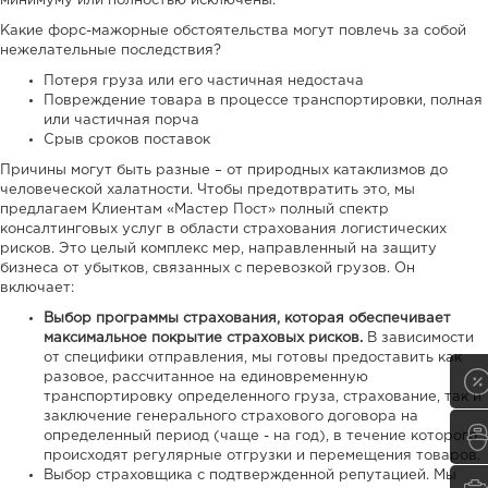
минимуму или полностью исключены.
Какие форс-мажорные обстоятельства могут повлечь за собой
нежелательные последствия?
Потеря груза или его частичная недостача
Повреждение товара в процессе транспортировки, полная
или частичная порча
Срыв сроков поставок
Причины могут быть разные – от природных катаклизмов до
человеческой халатности. Чтобы предотвратить это, мы
предлагаем Клиентам «Мастер Пост» полный спектр
консалтинговых услуг в области страхования логистических
рисков. Это целый комплекс мер, направленный на защиту
бизнеса от убытков, связанных с перевозкой грузов. Он
включает:
Выбор программы страхования, которая обеспечивает
максимальное покрытие страховых рисков.
В зависимости
от специфики отправления, мы готовы предоставить как
разовое, рассчитанное на единовременную
транспортировку определенного груза, страхование, так и
заключение генерального страхового договора на
определенный период (чаще - на год), в течение которого
происходят регулярные отгрузки и перемещения товаров.
Выбор страховщика с подтвержденной репутацией. Мы